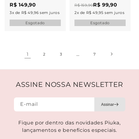
Coração Zircônias
Estrelas Folheada
R$ 149,90
R$ 99,90
R$ 159,90
Folheada a Ouro
a Ouro 18k
3x de R$ 49,96 sem juros
2x de R$ 49,95 sem juros
18k
Esgotado
Esgotado
1
…
2
3
7
ASSINE NOSSA NEWSLETTER
E-mail
Fique por dentro das novidades Piuka,
lançamentos e benefícios especiais.