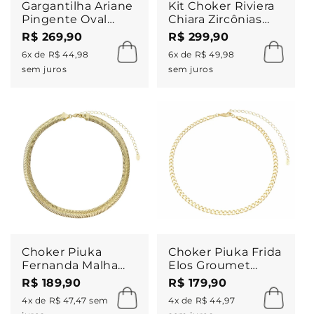
Gargantilha Ariane
Kit Choker Riviera
Pingente Oval
Chiara Zircônias
Zircônia Folheada
Folheada a Ouro e
R$ 269,90
R$ 299,90
a Ouro 18k
Folheada em
6x de R$ 44,98
6x de R$ 49,98
Ródio Branco
sem juros
sem juros
Choker Piuka
Choker Piuka Frida
Fernanda Malha
Elos Groumet
Metal Larga
Folheado a Ouro
R$ 189,90
R$ 179,90
Folheada a Ouro
18k
4x de R$ 47,47 sem
4x de R$ 44,97
18k