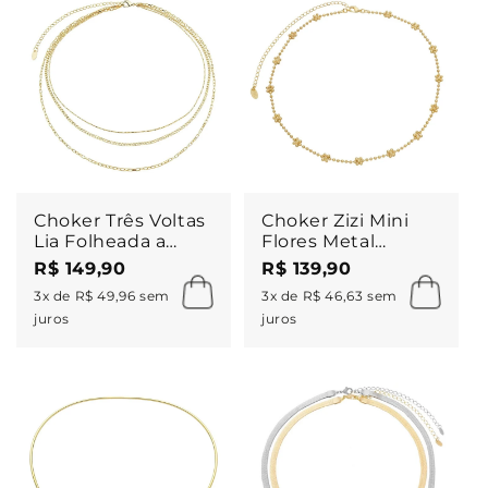
Choker Três Voltas
Choker Zizi Mini
Lia Folheada a
Flores Metal
Ouro 18k
Folheada a Ouro
R$ 149,90
R$ 139,90
18k
3x de R$ 49,96 sem
3x de R$ 46,63 sem
juros
juros