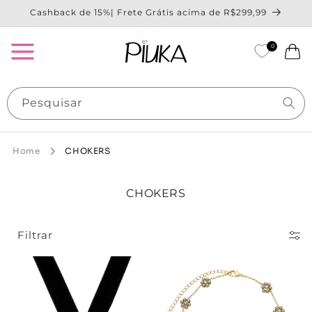
Pular
Cashback de 15%| Frete Grátis acima de R$299,99
para o
conteúdo
0
Carrinho
Pesquisar
Home
CHOKERS
C
CHOKERS
O
L
E
Filtrar
Ç
Ã
O
: