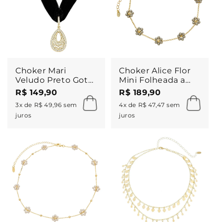
Choker Mari
Choker Alice Flor
Veludo Preto Gota
Mini Folheada a
Zircônias Folheada
Ouro 18k e
R$ 149,90
R$ 189,90
a Ouro 18k
Folheada em
3x de R$ 49,96 sem
4x de R$ 47,47 sem
Ródio Branco
juros
juros