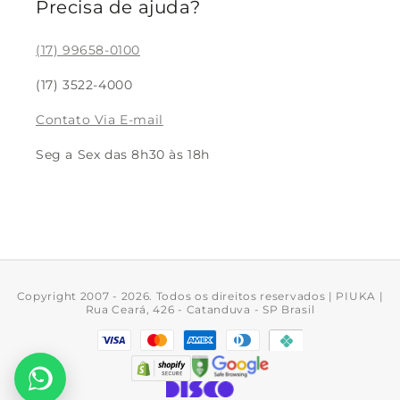
Blog
Precisa de ajuda?
Colar Feminino
Meus pedidos
Pulseira Feminina
(17) 99658-0100
Devolução
Brinco Feminino
(17) 3522-4000
Rastreio
Bracelete Feminino
Contato Via E-mail
Trabalhe Conosco
Acessórios
Seg a Sex das 8h30 às 18h
Piercing de Pressão
Copyright 2007 - 2026. Todos os direitos reservados | PIUKA |
Rua Ceará, 426 - Catanduva - SP Brasil
Formas
de
pagamento