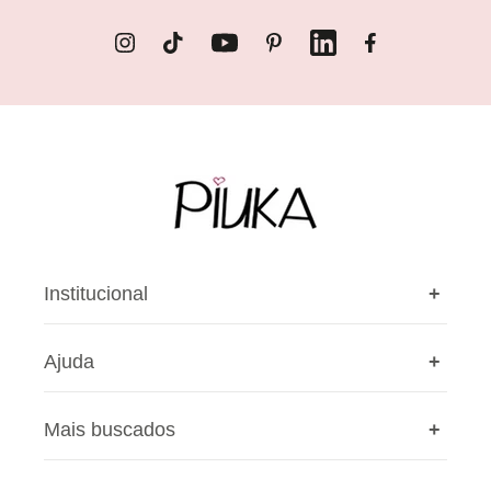
Instagram
TikTok
YouTube
Pinterest
LinkedIn
Facebook
Institucional
+
Ajuda
+
A Piuka
Nossas lojas
Mais buscados
+
Cashback
Privacidade
Cupons