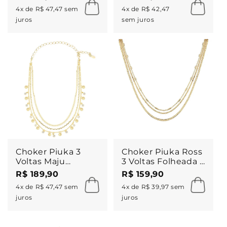
a Ouro 18k
4x de R$ 47,47 sem
4x de R$ 42,47
juros
sem juros
Choker Piuka 3
Choker Piuka Ross
Voltas Maju
3 Voltas Folheada a
Folheada a Ouro
Ouro 18k
R$ 189,90
R$ 159,90
18k
4x de R$ 47,47 sem
4x de R$ 39,97 sem
juros
juros