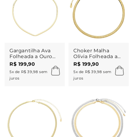
Gargantilha Ava
Choker Malha
Folheada a Ouro
Olívia Folheada a
18k
Ouro 18k
R$ 199,90
R$ 199,90
5x de R$ 39,98 sem
5x de R$ 39,98 sem
juros
juros