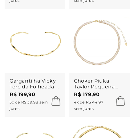
juros
sem juros
Gargantilha Vicky
Choker Piuka
Torcida Folheada a
Taylor Pequena
Ouro 18k
Zircônias Baguete
R$ 199,90
R$ 179,90
Cristal Folheado a
5x de R$ 39,98 sem
4x de R$ 44,97
Ouro 18k
juros
sem juros