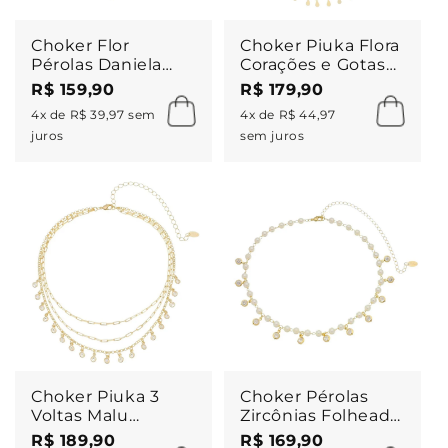
Choker Flor
Choker Piuka Flora
Pérolas Daniela
Corações e Gotas
Folheado a Ouro
Folheada a Ouro
R$ 159,90
R$ 179,90
18k
18k
4x de R$ 39,97 sem
4x de R$ 44,97
juros
sem juros
Choker Piuka 3
Choker Pérolas
Voltas Malu
Zircônias Folheada
Zircônias Folheada
a Ouro 18k Nah
R$ 189,90
R$ 169,90