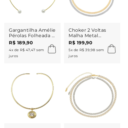
Gargantilha Amélie
Choker 2 Voltas
Pérolas Folheada à
Malha Metal
Ouro 18k
Folheada a Ouro
R$ 189,90
R$ 199,90
18k e Folheada em
4x de R$ 47,47 sem
5x de R$ 39,98 sem
Ródio Branco Vitto
juros
juros