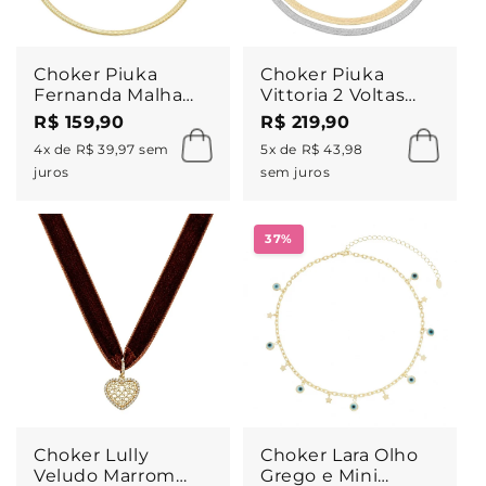
Choker Piuka
Choker Piuka
Fernanda Malha
Vittoria 2 Voltas
Fina Metal
Malha Metal
R$ 159,90
R$ 219,90
Folheada a Ouro
Folheada a Ouro
4x de R$ 39,97 sem
5x de R$ 43,98
18k
18k e Folheada em
juros
sem juros
Ródio Branco
37%
Choker Lully
Choker Lara Olho
Veludo Marrom
Grego e Mini