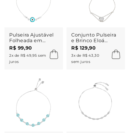
Pulseira Ajustável
Conjunto Pulseira
Folheada em
e Brinco Eloá
Ródio Branco Olho
Coração Zircônia
R$ 99,90
R$ 129,90
Grego Avana
Folheado em
2x de R$ 49,95 sem
3x de R$ 43,30
Ródio Branco
juros
sem juros