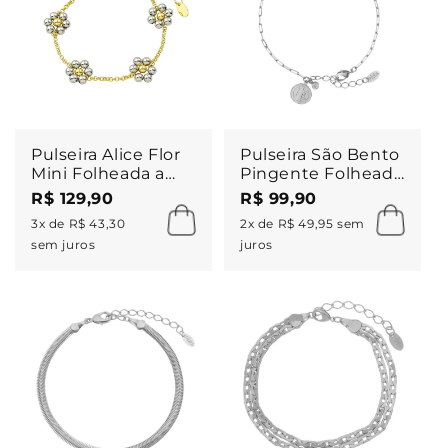
Pulseira Alice Flor
Pulseira São Bento
Mini Folheada a
Pingente Folheado
Ouro 18k e
em Ródio Branco
R$ 129,90
R$ 99,90
Folheada em
Piuka
3x de R$ 43,30
2x de R$ 49,95 sem
Ródio Branco
sem juros
juros