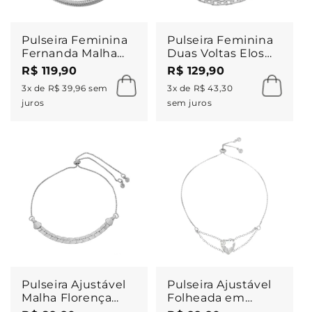
Pulseira Feminina
Pulseira Feminina
Fernanda Malha
Duas Voltas Elos
Metal Fina
Folheada em
R$ 119,90
R$ 129,90
Folheada em
Ródio Branco Vic
3x de R$ 39,96 sem
3x de R$ 43,30
Ródio Branco
juros
sem juros
Pulseira Ajustável
Pulseira Ajustável
Malha Florença
Folheada em
Folheada em
Ródio Branco