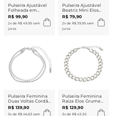
Pulseira Ajustável
Pulseira Ajustável
Folheada em
Beatriz Mini Elos
Ródio Branco
Folheada em
R$ 99,90
R$ 79,90
Grécia Olho Grego
Ródio Branco
2x de R$ 49,95 sem
2x de R$ 39,95 sem
Pequeno Piuka
juros
juros
Pulseira Feminina
Pulseira Feminina
Duas Voltas Cordão
Raiza Elos Grumet
Baiano e Zircônias
Folheada em
R$ 139,90
R$ 129,90
Folheada em
Ródio Branco
3x de R$ 46,63 sem
3x de R$ 43,30
Ródio Branco Meg