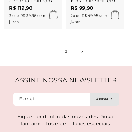
Zircônia Folheada
Elos Folheada em
em Ródio Branco
Ródio Branco
R$ 119,90
R$ 99,90
Piuka
Natália
3x de R$ 39,96 sem
2x de R$ 49,95 sem
juros
juros
1
2
ASSINE NOSSA NEWSLETTER
E-mail
Fique por dentro das novidades Piuka,
lançamentos e benefícios especiais.