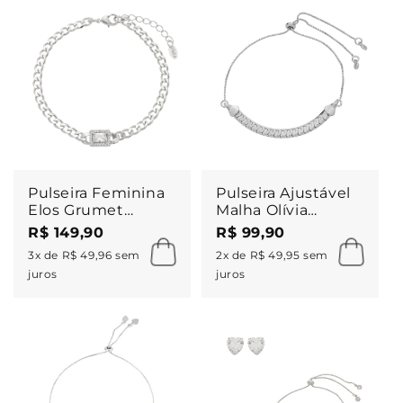
Pulseira Feminina
Pulseira Ajustável
Elos Grumet
Malha Olívia
Zircônias Folheada
Folheada em
R$ 149,90
R$ 99,90
em Ródio Branco
Ródio Branco
3x de R$ 49,96 sem
2x de R$ 49,95 sem
Letizia
juros
juros