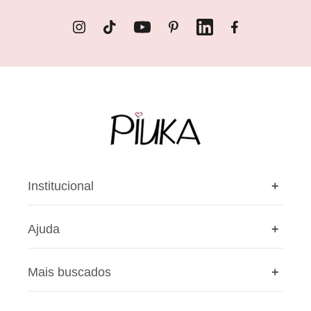
Instagram
TikTok
YouTube
Pinterest
LinkedIn
Facebook
Institucional
+
Ajuda
+
A Piuka
Nossas lojas
Mais buscados
+
Cashback
Privacidade
Cupons