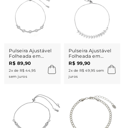
Pulseira Ajustável
Pulseira Ajustável
Folheada em
Folheada em
Ródio Branco
Ródio Branco
R$ 89,90
R$ 99,90
Zircônias Betina
Kendal Folhinhas
2x de R$ 44,95
2x de R$ 49,95 sem
Piuka
sem juros
juros