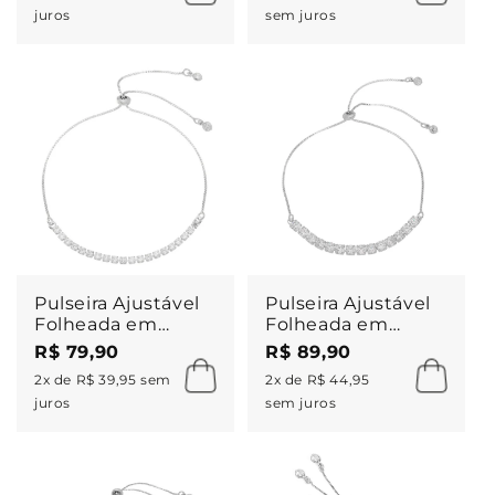
juros
sem juros
Pulseira Ajustável
Pulseira Ajustável
Folheada em
Folheada em
Ródio Branco
Ródio Branco
R$ 79,90
R$ 89,90
Riviera Chiara
Riviera Chiara
2x de R$ 39,95 sem
2x de R$ 44,95
Zircônia Mini
Zircônia Média
juros
sem juros
Cristal
Cristal