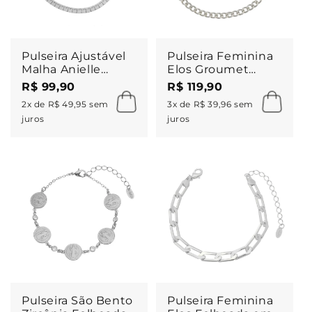
Pulseira Ajustável
Pulseira Feminina
Malha Anielle
Elos Groumet
Folheada em
Folheada em
R$ 99,90
R$ 119,90
Ródio Branco
Ródio Branco Lili
2x de R$ 49,95 sem
3x de R$ 39,96 sem
juros
juros
Pulseira São Bento
Pulseira Feminina