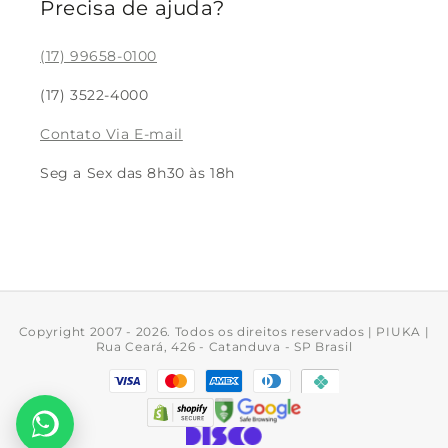
Blog
Precisa de ajuda?
Colar Feminino
Meus pedidos
Pulseira Feminina
(17) 99658-0100
Devolução
Brinco Feminino
(17) 3522-4000
Rastreio
Bracelete Feminino
Contato Via E-mail
Trabalhe Conosco
Acessórios
Seg a Sex das 8h30 às 18h
Piercing de Pressão
Copyright 2007 - 2026. Todos os direitos reservados | PIUKA |
Rua Ceará, 426 - Catanduva - SP Brasil
Formas
de
pagamento