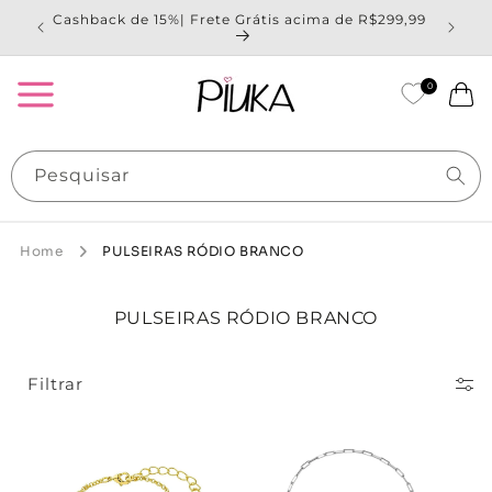
Pular
Cashback de 15%| Frete Grátis acima de R$299,99
Ganh
para o
conteúdo
0
Carrinho
Pesquisar
Home
PULSEIRAS RÓDIO BRANCO
C
PULSEIRAS RÓDIO BRANCO
O
L
E
Filtrar
Ç
Ã
O
: