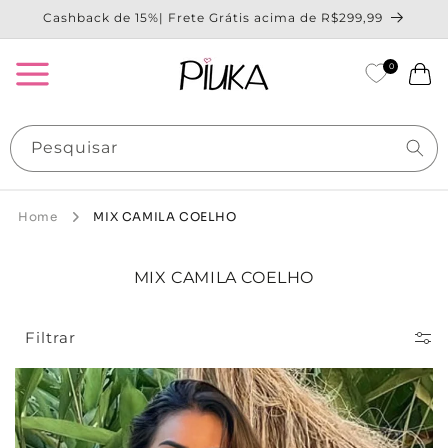
Pular
Cashback de 15%| Frete Grátis acima de R$299,99
para o
conteúdo
0
Carrinho
Pesquisar
Home
MIX CAMILA COELHO
C
MIX CAMILA COELHO
O
L
E
Filtrar
Ç
Ã
O
: