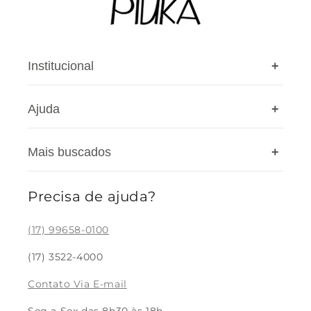
Institucional
+
Ajuda
+
A Piuka
Nossas lojas
Mais buscados
+
Cashback
Privacidade
Cupons
Blog
Precisa de ajuda?
Colar Feminino
Meus pedidos
Pulseira Feminina
(17) 99658-0100
Devolução
Brinco Feminino
(17) 3522-4000
Rastreio
Bracelete Feminino
Contato Via E-mail
Trabalhe Conosco
Acessórios