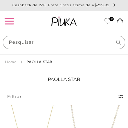
Pular
Cashback de 15%| Frete Grátis acima de R$299,99
para o
conteúdo
0
Carrinho
Pesquisar
Home
PAOLLA STAR
C
PAOLLA STAR
O
L
E
Filtrar
Ç
Ã
O
: