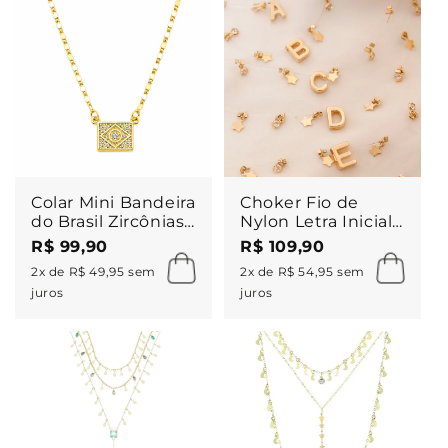
Colar Mini Bandeira
Choker Fio de
do Brasil Zircônias
Nylon Letra Inicial
Folheado a Ouro
Paolla Mini Estrelas
R$ 99,90
R$ 109,90
18k
Folheado a Ouro
2x de R$ 49,95 sem
2x de R$ 54,95 sem
18k
juros
juros