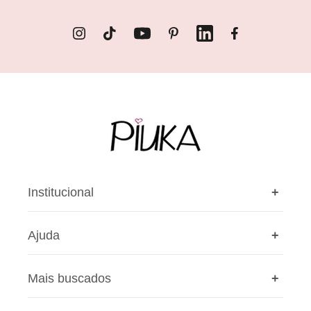
Instagram
TikTok
YouTube
Pinterest
LinkedIn
Facebook
Institucional
+
Ajuda
+
A Piuka
Nossas lojas
Mais buscados
+
Cashback
Privacidade