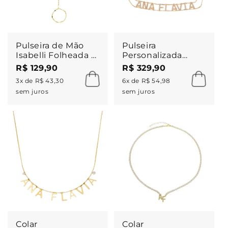
Pulseira de Mão
Pulseira
Isabelli Folheada a
Personalizada
Ouro 18k
Nome Corrente
R$ 129,90
R$ 329,90
Dupla Zircônias
3x de R$ 43,30
6x de R$ 54,98
Folheada a Ouro
sem juros
sem juros
18k
Colar
Colar