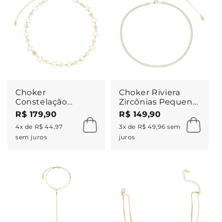
Choker
Choker Riviera
Constelação
Zircônias Pequena
Estrelas Sirius
Cristal Folheada a
R$ 179,90
R$ 149,90
Folheada a Ouro
Ouro 18k Chiara
4x de R$ 44,97
3x de R$ 49,96 sem
18k
sem juros
juros