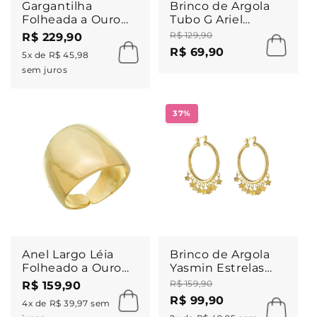
Gargantilha
Brinco de Argola
Folheada a Ouro
Tubo G Ariel
18k Nayla
Folheado a Ouro
R$ 129,90
R$ 229,90
18k
R$ 69,90
5x de R$ 45,98
sem juros
37%
Anel Largo Léia
Brinco de Argola
Folheado a Ouro
Yasmin Estrelas
18k
Folheado a Ouro
R$ 159,90
R$ 159,90
18k
R$ 99,90
4x de R$ 39,97 sem