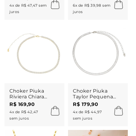
em Ródio Branco
4x de R$ 47,47 sem
6x de R$ 39,98 sem
juros
juros
Choker Piuka
Choker Piuka
Riviera Chiara
Taylor Pequena
Zircônias Média
Zircônias Baguete
R$ 169,90
R$ 179,90
Cristal Folheada a
Cristal Folheada
4x de R$ 42,47
4x de R$ 44,97
Ouro 18k
em Ródio Branco
sem juros
sem juros