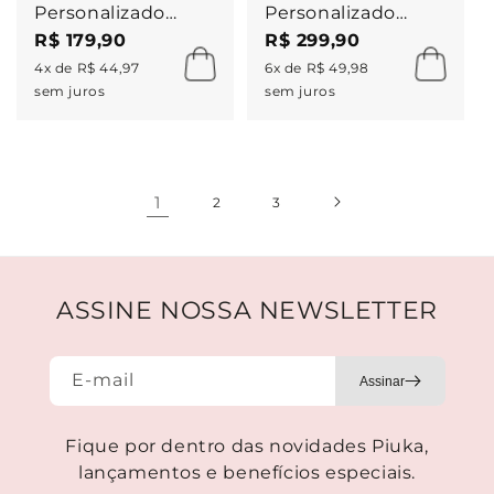
Personalizado
Personalizado
Nome Ponto de
Inicial Riviera
R$ 179,90
R$ 299,90
Luz Zircônia a Ouro
Folheado a Ouro
4x de R$ 44,97
6x de R$ 49,98
18k
18k
sem juros
sem juros
1
2
3
ASSINE NOSSA NEWSLETTER
E-mail
Fique por dentro das novidades Piuka,
lançamentos e benefícios especiais.