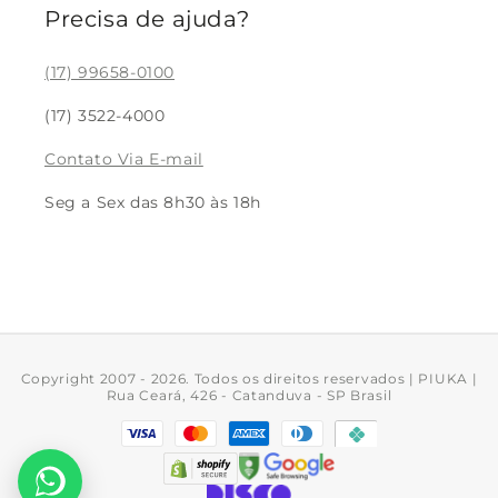
Cupons
Blog
Precisa de ajuda?
Colar Feminino
Meus pedidos
Pulseira Feminina
(17) 99658-0100
Devolução
Brinco Feminino
(17) 3522-4000
Rastreio
Bracelete Feminino
Contato Via E-mail
Trabalhe Conosco
Acessórios
Seg a Sex das 8h30 às 18h
Piercing de Pressão
Copyright 2007 - 2026. Todos os direitos reservados | PIUKA |
Rua Ceará, 426 - Catanduva - SP Brasil
Formas
de
pagamento