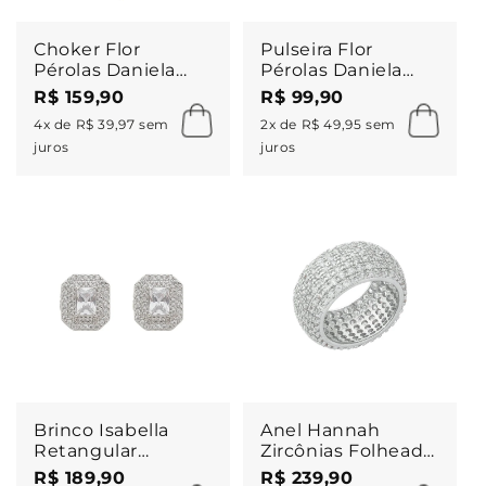
Choker Flor
Pulseira Flor
Pérolas Daniela
Pérolas Daniela
Folheado a Ouro
Folheado a Ouro
R$ 159,90
R$ 99,90
18k
18k
4x de R$ 39,97 sem
2x de R$ 49,95 sem
juros
juros
Brinco Isabella
Anel Hannah
Retangular
Zircônias Folheado
Zircônias Folheado
em Ródio Branco
R$ 189,90
R$ 239,90