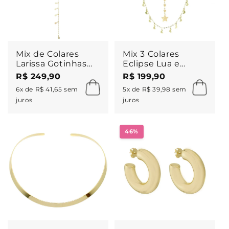
Mix de Colares
Mix 3 Colares
Larissa Gotinhas
Eclipse Lua e
Zircônia Acqua
Estrelas Folheado
R$ 249,90
R$ 199,90
Folheado a Ouro
a Ouro 18k Piuka
6x de R$ 41,65 sem
5x de R$ 39,98 sem
18k
juros
juros
46%