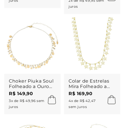
juros
2x de R$ 49,95 sem
juros
Choker Piuka Soul
Colar de Estrelas
Folheado a Ouro
Mira Folheado a
18k
Ouro 18k
R$ 149,90
R$ 169,90
3x de R$ 49,96 sem
4x de R$ 42,47
juros
sem juros